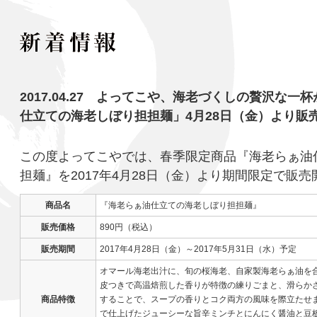
2017.04.27 よってこや、海老づくしの贅沢な
仕立ての海老しぼり担担麺」4月28日（金）より販
この度よってこやでは、春季限定商品『海老らぁ油
担麺』を2017年4月28日（金）より期間限定で販
商品名
『海老らぁ油仕立ての海老しぼり担担麺』
販売価格
890円（税込）
販売期間
2017年4月28日（金）～2017年5月31日（水）予定
オマール海老出汁に、旬の桜海老、自家製海老らぁ油を
皮つきで高温焙煎した香りが特徴の練りごまと、滑らか
商品特徴
することで、スープの香りとコク両方の風味を際立たせ
で仕上げたジューシーな旨辛ミンチとにんにく醤油と豆