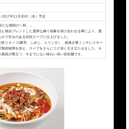
～2017年11月30日（木）予定
新たな挑戦の一杯。」
粕と独自ブレンドした濃厚な練り胡麻を掛け合わせる事により、濃
らかで甘みのある担担スープに仕上げました。
の炙りキノコ(舞茸、しめじ、エリンギ）、粗挽き豚ミンチにスモー
家製肉味噌を加え、スープをさらにコク深く引き立たせました。キ
の風味が際立つ、今までにない味わい深い担担麺です。