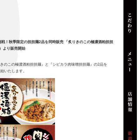
感謝と挑戦！秋季限定の担担麺2品を同時販売 「炙りきのこの極濃酒粕担担
金）より販売開始
きのこの極濃酒粕担担麺』と『シビカラ肉味噌担担麺』の2品を
開始いたします。