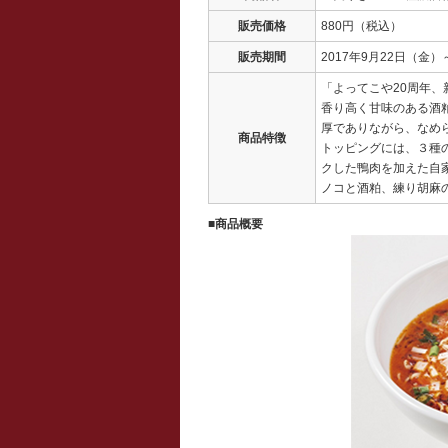
販売価格
880円（税込）
販売期間
2017年9月22日（金）
「よってこや20周年、
香り高く甘味のある酒
厚でありながら、なめ
商品特徴
トッピングには、３種
クした鴨肉を加えた自
ノコと酒粕、練り胡麻
■商品概要