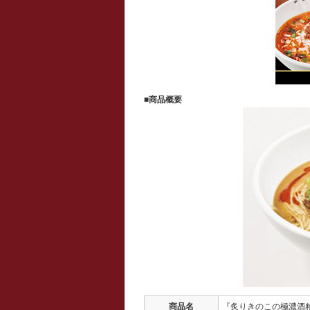
■商品概要
商品名
『炙りきのこの極濃酒