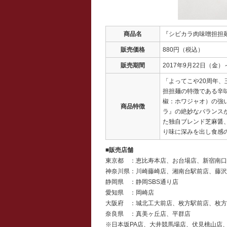
商品名
『シビカラ肉味噌担担
販売価格
880円（税込）
販売期間
2017年9月22日（金）
「よってこや20周年、
担担麺の特徴である辛
椒：ホワジャオ）の強
商品特徴
ラ』の絶妙なバランス
た独自ブレンド芝麻醤
り味に深みを出し食感
■販売店舗
東京都 ：恵比寿本店、お台場店、新宿南口
神奈川県：川崎藤崎店、湘南台駅前店、藤沢
静岡県 ：静岡SBS通り店
愛知県 ：岡崎店
大阪府 ：城北工大前店、枚方駅前店、枚方
奈良県 ：真美ヶ丘店、平群店
※日本坂PA店、大井競馬場店、伏見桃山店