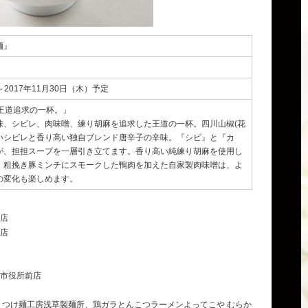
麺』
～2017年11月30日（木）予定
王道追求の一杯。」
味、シビレ、肉味噌、練り胡麻を追求した王道の一杯。四川山椒(花
いシビレと香り高い独自ブレンド唐辛子の辛味。『シビ』と『カ
が、担担スープを一層引き立てます。香り高い純練り胡麻を使用し
、粗挽き豚ミンチにスモークした鴨肉を加えた自家製肉味噌は、よ
の変化も楽しめます。
店
店
市役所前店
、つけ麺工房浅草製麺所、鶏ガラとんこつラーメンよってこや むらか