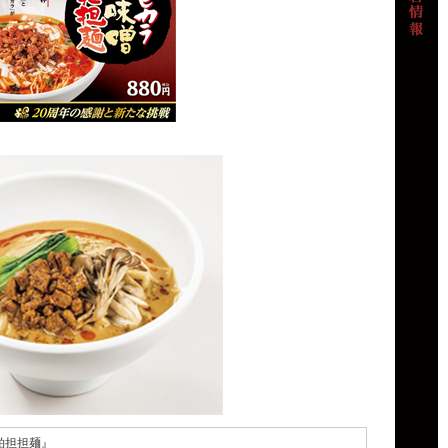
粕担担麺』