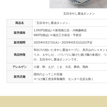
五目冷やし醤油タンメン
商品名
「五目冷やし醤油タンメン」
1,050円(税込) ※新宿南口店・川崎藤崎店
販売価格
980円(税込) ※城北工大前店・平群店
販売期間
2025年5月27日(火)～2025年8月31日(日)予定
和出汁の効いた冷やし醤油スープに、具沢山のシャキシャ
商品特徴
リカ、もやし)と、パリパリに揚げた揚げ麺の食感が、つ
の、五目冷やし醤油タンメンです。
アレルゲン
小麦、卵、えび、ごま、大豆、豚肉、鶏肉
国内のよってこや店舗
販売店舗
※つけ麺工房浅草製麺所、センター北店を除く